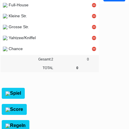
Full-House
Kleine Str.
Grosse Str.
Yahtzee/Kniffel
Chance
Gesamt:2
0
TOTAL
0
Spiel
Score
Regeln