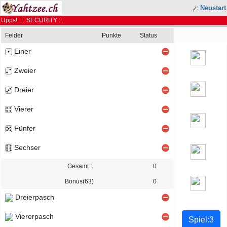
Neustart
Upps! ..:: SECURITY ::..
Felder
Punkte
Status
Einer
Zweier
Dreier
Vierer
Fünfer
Sechser
Gesamt:1
0
Bonus(63)
0
Dreierpasch
Viererpasch