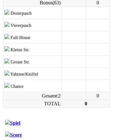
Bonus(63)
0
Dreierpasch
Viererpasch
Full-House
Kleine Str.
Grosse Str.
Yahtzee/Kniffel
Chance
Gesamt:2
0
TOTAL
0
Spiel
Score