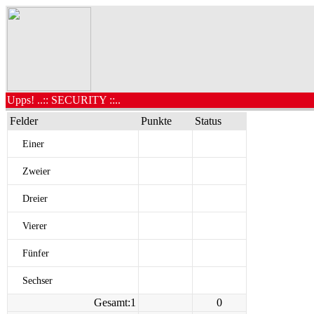
Upps! ..:: SECURITY ::..
Felder
Punkte
Status
Einer
Zweier
Dreier
Vierer
Fünfer
Sechser
Gesamt:1
0