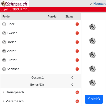
Neustart
Upps! ..:: SECURITY ::..
Felder
Punkte
Status
Einer
Zweier
Dreier
Vierer
Fünfer
Sechser
Gesamt:1
0
Bonus(63)
0
Dreierpasch
Viererpasch