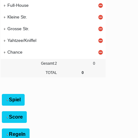
Full-House
Kleine Str.
Grosse Str.
Yahtzee/Kniffel
Chance
Gesamt:2
0
TOTAL
0
Spiel
Score
Regeln