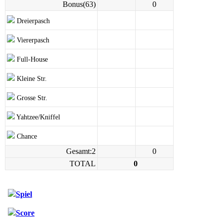
Bonus(63)
0
Dreierpasch
Viererpasch
Full-House
Kleine Str.
Grosse Str.
Yahtzee/Kniffel
Chance
Gesamt:2
0
TOTAL
0
Spiel
Score