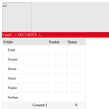
Upps! ..:: SECURITY ::..
Felder
Punkte
Status
Einer
Zweier
Dreier
Vierer
Fünfer
Sechser
Gesamt:1
0