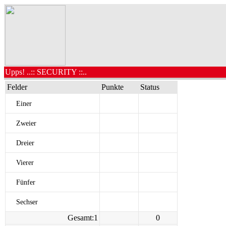
Upps! ..:: SECURITY ::..
Felder
Punkte
Status
Einer
Zweier
Dreier
Vierer
Fünfer
Sechser
Gesamt:1
0