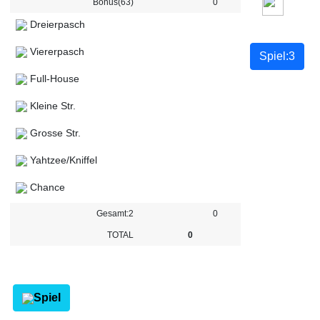
Bonus(63)
0
Dreierpasch
Viererpasch
Full-House
Kleine Str.
Grosse Str.
Yahtzee/Kniffel
Chance
Gesamt:2
0
TOTAL
0
Spiel