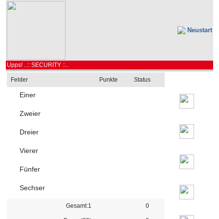
Neustart
Upps! ..:: SECURITY ::..
Felder
Punkte
Status
Einer
Zweier
Dreier
Vierer
Fünfer
Sechser
Gesamt:1
0