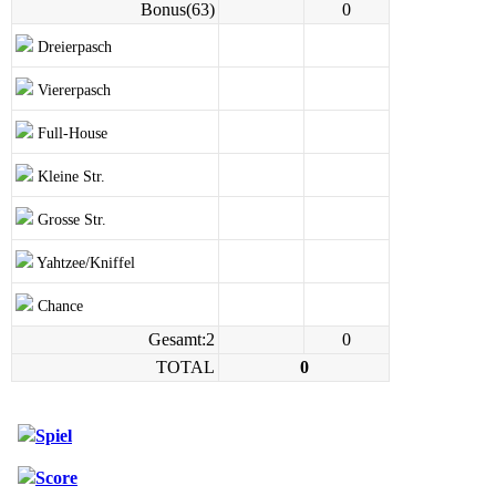
Bonus(63)
0
Dreierpasch
Viererpasch
Full-House
Kleine Str.
Grosse Str.
Yahtzee/Kniffel
Chance
Gesamt:2
0
TOTAL
0
Spiel
Score