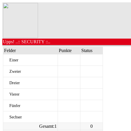
Upps! ..:: SECURITY ::..
Felder
Punkte
Status
Einer
Zweier
Dreier
Vierer
Fünfer
Sechser
Gesamt:1
0