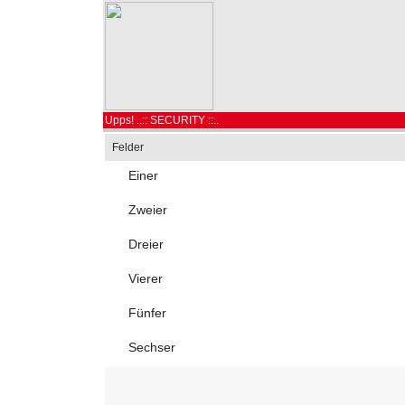
Upps! ..:: SECURITY ::..
Felder
Einer
Zweier
Dreier
Vierer
Fünfer
Sechser