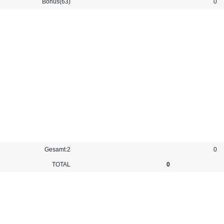
Bonus(63)
0
Gesamt:2
0
TOTAL
0