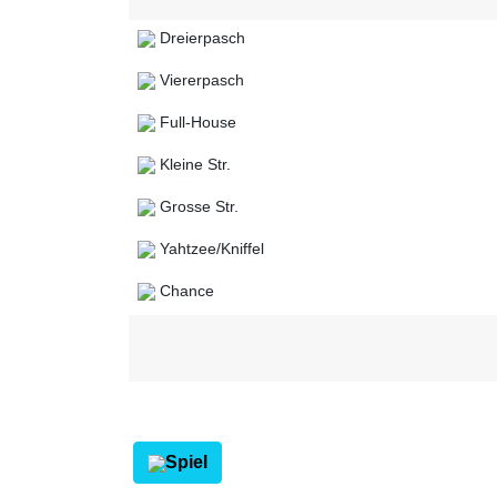
Dreierpasch
Viererpasch
Full-House
Kleine Str.
Grosse Str.
Yahtzee/Kniffel
Chance
Spiel