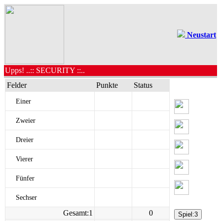
Neustart
Upps! ..:: SECURITY ::..
Felder
Punkte
Status
Einer
Zweier
Dreier
Vierer
Fünfer
Sechser
Gesamt:1
0