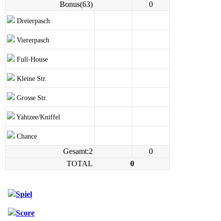
Bonus(63)
0
Dreierpasch
Viererpasch
Full-House
Kleine Str.
Grosse Str.
Yahtzee/Kniffel
Chance
Gesamt:2
0
TOTAL
0
Spiel
Score