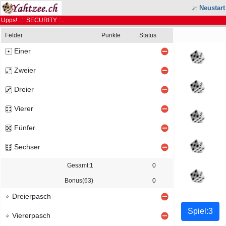
Neustart
Upps! ..:: SECURITY ::..
Felder
Punkte
Status
Einer
Zweier
Dreier
Vierer
Fünfer
Sechser
Gesamt:1
0
Bonus(63)
0
Dreierpasch
Viererpasch