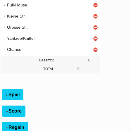
Full-House
Kleine Str.
Grosse Str.
Yahtzee/Kniffel
Chance
Gesamt:2
0
TOTAL
0
Spiel
Score
Regeln