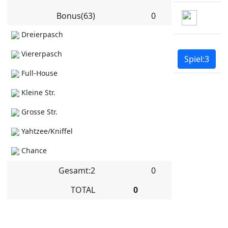
Bonus(63)
0
Dreierpasch
Viererpasch
Full-House
Kleine Str.
Grosse Str.
Yahtzee/Kniffel
Chance
Gesamt:2
0
TOTAL
0