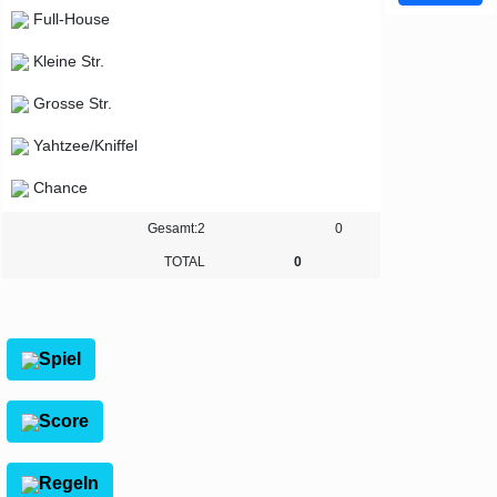
Full-House
Kleine Str.
Grosse Str.
Yahtzee/Kniffel
Chance
Gesamt:2
0
TOTAL
0
Spiel
Score
Regeln