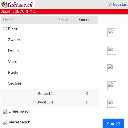
Neustart
Upps! ..:: SECURITY ::..
Felder
Punkte
Status
Einer
Zweier
Dreier
Vierer
Fünfer
Sechser
Gesamt:1
0
Bonus(63)
0
Dreierpasch
Viererpasch