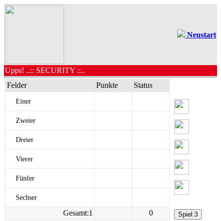
Neustart
Upps! ..:: SECURITY ::..
Felder
Punkte
Status
Einer
Zweier
Dreier
Vierer
Fünfer
Sechser
Gesamt:1
0