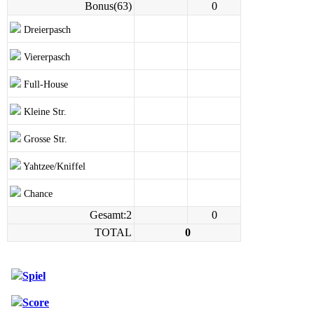
Bonus(63)
0
Dreierpasch
Viererpasch
Full-House
Kleine Str.
Grosse Str.
Yahtzee/Kniffel
Chance
Gesamt:2
0
TOTAL
0
Spiel
Score