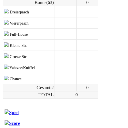
Bonus(63)
0
Dreierpasch
Viererpasch
Full-House
Kleine Str.
Grosse Str.
Yahtzee/Kniffel
Chance
Gesamt:2
0
TOTAL
0
Spiel
Score