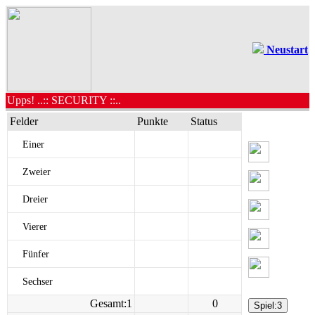
Neustart
Upps! ..:: SECURITY ::..
Felder
Punkte
Status
Einer
Zweier
Dreier
Vierer
Fünfer
Sechser
Gesamt:1
0